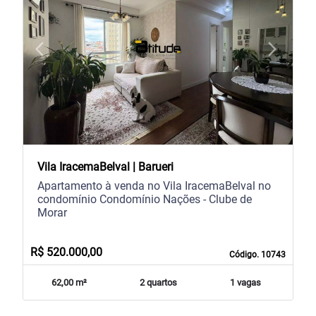
arrow_back_ios
arrow_forward_ios
Previous
Next
Vila IracemaBelval | Barueri
Apartamento à venda no Vila IracemaBelval no
condomínio Condomínio Nações - Clube de
Morar
R$ 520.000,00
Código. 10743
62,00 m²
2 quartos
1 vagas