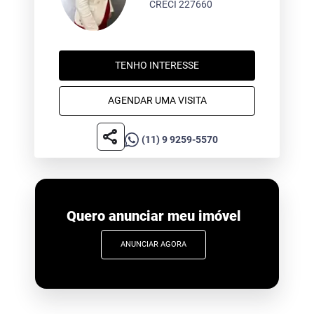
CRECI 227660
TENHO INTERESSE
AGENDAR UMA VISITA
share
(11) 9 9259-5570
Quero anunciar meu imóvel
ANUNCIAR AGORA