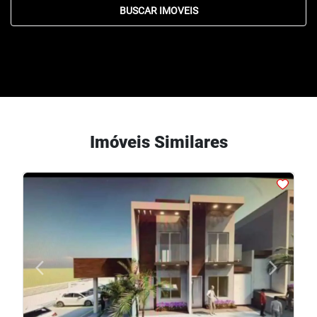
BUSCAR IMOVEIS
Imóveis Similares
arrow_back_ios
arrow_forward_ios
Previous
Next