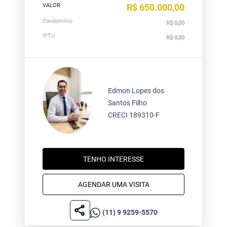
VALOR
R$ 650.000,00
Condomínio
R$ 0,00
IPTU
R$ 0,00
Edmon Lopes dos
Santos Filho
CRECI 189310-F
TENHO INTERESSE
AGENDAR UMA VISITA
share
(11) 9 9259-5570