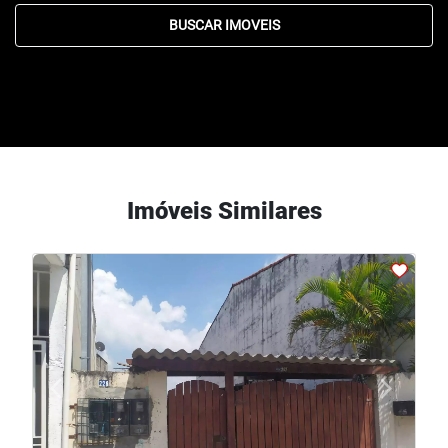
BUSCAR IMOVEIS
Imóveis Similares
arrow_back_ios
arrow_forward_ios
Previous
Next