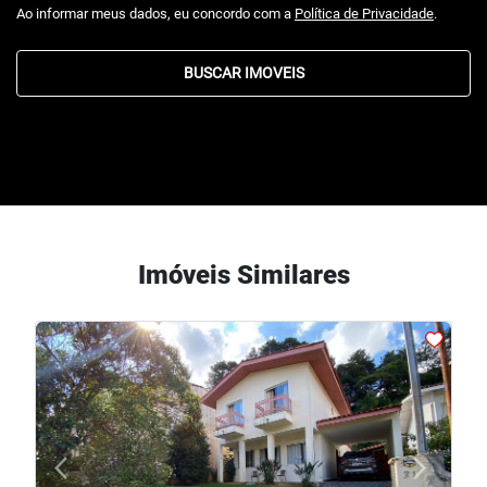
Ao informar meus dados, eu concordo com a
Política de Privacidade
.
BUSCAR IMOVEIS
Imóveis Similares
arrow_back_ios
arrow_forward_ios
Previous
Next