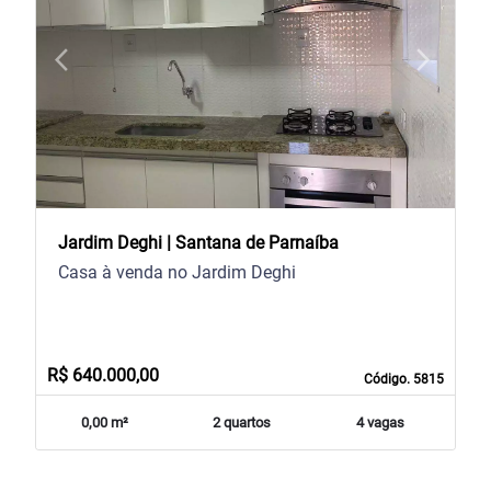
arrow_back_ios
arrow_forward_ios
Previous
Next
Jardim Deghi | Santana de Parnaíba
Casa à venda no Jardim Deghi
R$ 640.000,00
Código. 5815
0,00 m²
2 quartos
4 vagas