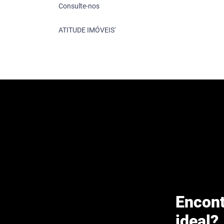
Consulte-nos
ATITUDE IMÓVEIS'
Encont
ideal?