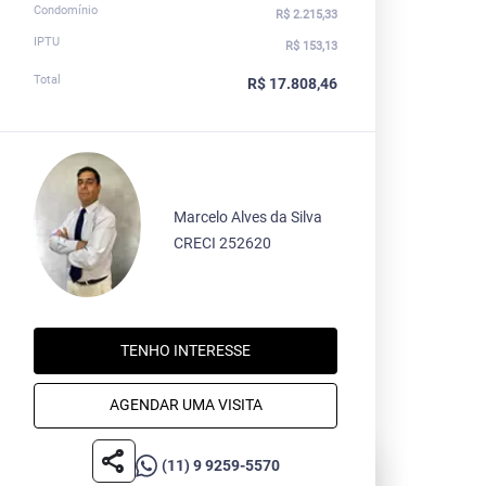
Condomínio
R$ 2.215,33
IPTU
R$ 153,13
Total
R$ 17.808,46
Marcelo Alves da Silva
CRECI 252620
TENHO INTERESSE
AGENDAR UMA VISITA
share
(11) 9 9259-5570