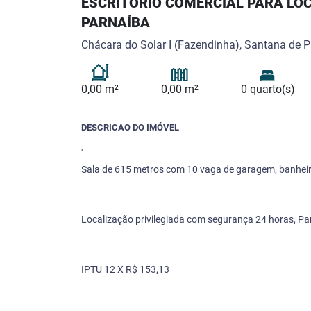
ESCRITÓRIO COMERCIAL PARA LO
PARNAÍBA
Chácara do Solar I (Fazendinha), Santana de P
0,00 m²
0,00 m²
0 quarto(s)
DESCRICAO DO IMÓVEL
'
Sala de 615 metros com 10 vaga de garagem, banheir
Localização privilegiada com segurança 24 horas, Pa
IPTU 12 X R$ 153,13