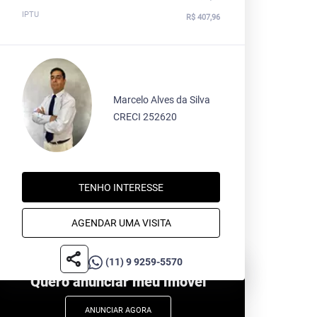
IPTU
R$ 407,96
Marcelo Alves da Silva
CRECI 252620
TENHO INTERESSE
AGENDAR UMA VISITA
share
(11) 9 9259-5570
Quero anunciar meu imóvel
ANUNCIAR AGORA