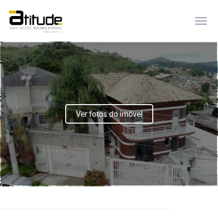
menu
Ver fotos do imóvel