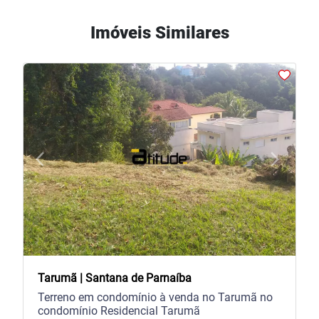
Imóveis Similares
arrow_back_ios
arrow_forward_ios
Previous
Next
Tarumã | Santana de Parnaíba
Terreno em condomínio à venda no Tarumã no
condomínio Residencial Tarumã