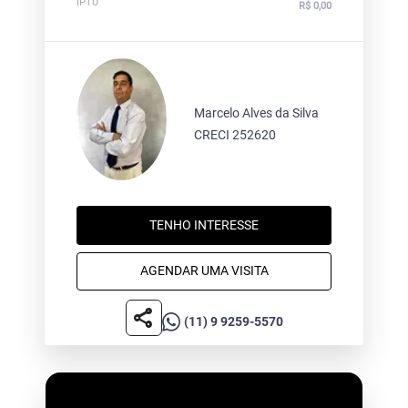
IPTU
R$ 0,00
Marcelo Alves da Silva
CRECI 252620
TENHO INTERESSE
AGENDAR UMA VISITA
share
(11) 9 9259-5570