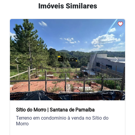
Imóveis Similares
arrow_back_ios
arrow_forward_ios
Previous
Next
Sítio do Morro | Santana de Parnaíba
Terreno em condomínio à venda no Sítio do
Morro