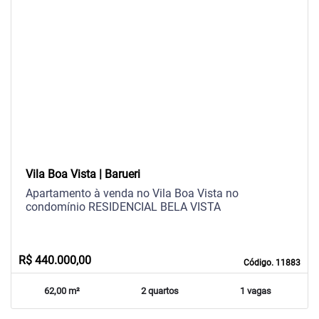
arrow_back_ios
arrow_forward_ios
Previous
Next
Vila Boa Vista | Barueri
Apartamento à venda no Vila Boa Vista no
condomínio RESIDENCIAL BELA VISTA
R$ 440.000,00
Código. 11883
62,00 m²
2 quartos
1 vagas