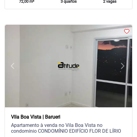
72,00 m²
3 quartos
2 vagas
arrow_back_ios
arrow_forward_ios
Previous
Next
Vila Boa Vista | Barueri
Apartamento à venda no Vila Boa Vista no
condomínio CONDOMÍNIO EDIFÍCIO FLOR DE LÍRIO