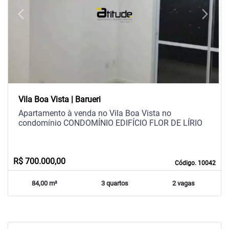
arrow_back_ios
arrow_forward_ios
Previous
Next
Vila Boa Vista | Barueri
Apartamento à venda no Vila Boa Vista no
condomínio CONDOMÍNIO EDIFÍCIO FLOR DE LÍRIO
R$ 700.000,00
Código. 10042
84,00 m²
3 quartos
2 vagas