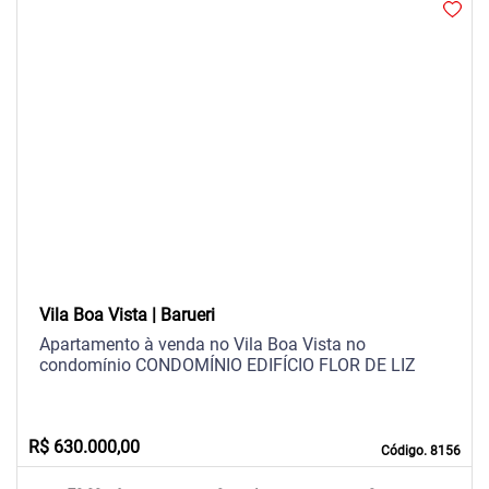
arrow_back_ios
arrow_forward_ios
Previous
Next
Vila Boa Vista | Barueri
Apartamento à venda no Vila Boa Vista no
condomínio CONDOMÍNIO EDIFÍCIO FLOR DE LIZ
R$ 630.000,00
Código. 8156