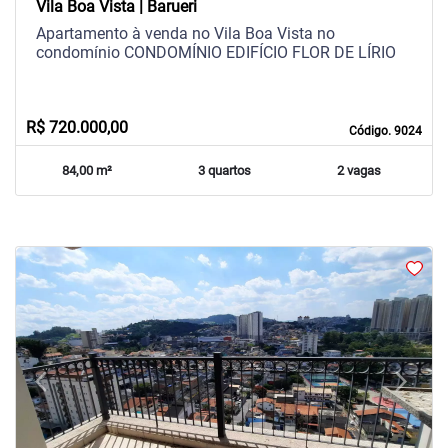
Vila Boa Vista | Barueri
Apartamento à venda no Vila Boa Vista no
condomínio CONDOMÍNIO EDIFÍCIO FLOR DE LÍRIO
R$ 720.000,00
Código. 9024
84,00 m²
3 quartos
2 vagas
arrow_back_ios
arrow_forward_ios
Previous
Next