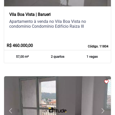
Vila Boa Vista | Barueri
Apartamento à venda no Vila Boa Vista no
condomínio Condomínio Edifício Raiza III
R$ 460.000,00
Código. 11804
57,00 m²
2 quartos
1 vagas
arrow_back_ios
arrow_forward_ios
Previous
Next