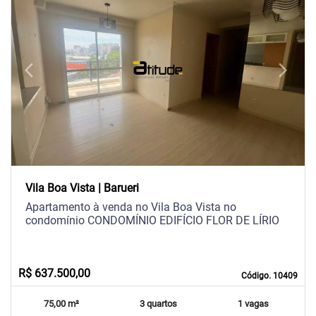
arrow_back_ios
arrow_forward_ios
Previous
Next
Vila Boa Vista | Barueri
Apartamento à venda no Vila Boa Vista no
condomínio CONDOMÍNIO EDIFÍCIO FLOR DE LÍRIO
R$ 637.500,00
Código. 10409
75,00 m²
3 quartos
1 vagas