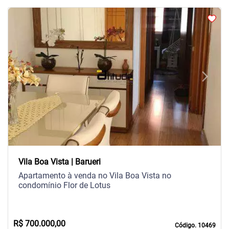
arrow_back_ios
arrow_forward_ios
Previous
Next
Vila Boa Vista | Barueri
Apartamento à venda no Vila Boa Vista no
condomínio Flor de Lotus
R$ 700.000,00
Código. 10469