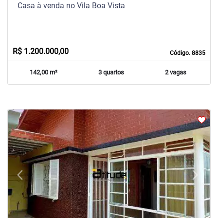
Casa à venda no Vila Boa Vista
R$ 1.200.000,00
Código. 8835
142,00 m²
3 quartos
2 vagas
arrow_back_ios
arrow_forward_ios
Previous
Next