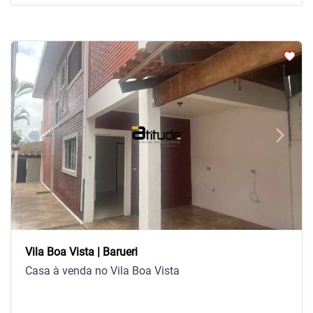
arrow_back_ios
arrow_forward_ios
Previous
Next
Vila Boa Vista | Barueri
Casa à venda no Vila Boa Vista