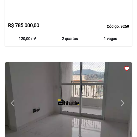
R$ 785.000,00
Código. 9259
120,00 m²
2 quartos
1 vagas
arrow_back_ios
arrow_forward_ios
Previous
Next