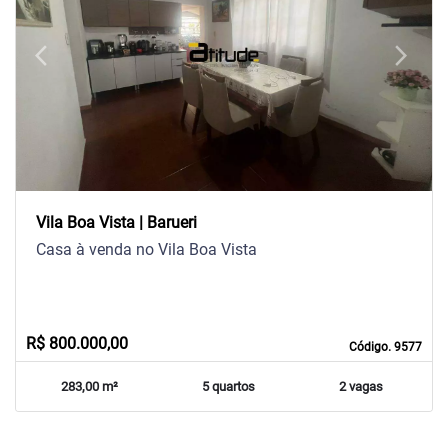
arrow_back_ios
arrow_forward_ios
Previous
Next
Vila Boa Vista | Barueri
Casa à venda no Vila Boa Vista
R$ 800.000,00
Código. 9577
283,00 m²
5 quartos
2 vagas