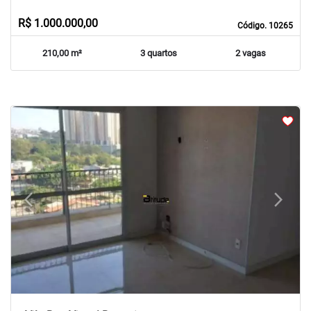
R$ 1.000.000,00
Código. 10265
210,00 m²
3 quartos
2 vagas
arrow_back_ios
arrow_forward_ios
Previous
Next