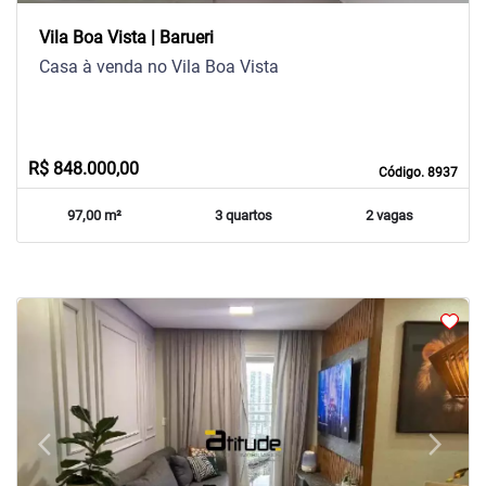
Vila Boa Vista | Barueri
Casa à venda no Vila Boa Vista
R$ 848.000,00
Código. 8937
97,00 m²
3 quartos
2 vagas
arrow_back_ios
arrow_forward_ios
Previous
Next