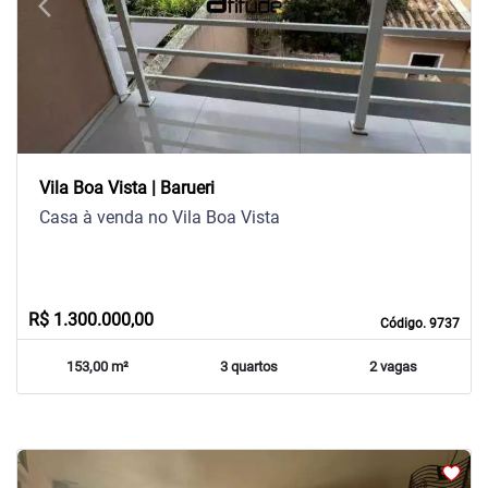
arrow_back_ios
arrow_forward_ios
Previous
Next
Vila Boa Vista | Barueri
Casa à venda no Vila Boa Vista
R$ 1.300.000,00
Código. 9737
153,00 m²
3 quartos
2 vagas