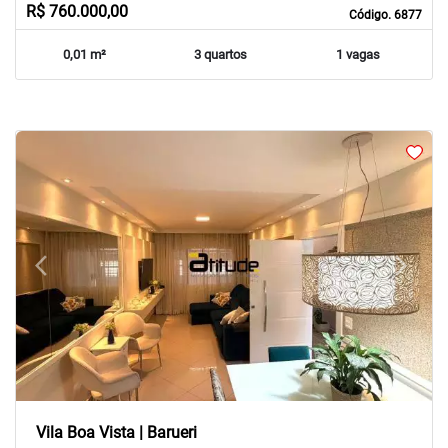
R$ 760.000,00
Código. 6877
0,01 m²
3 quartos
1 vagas
arrow_back_ios
arrow_forward_ios
Previous
Next
Vila Boa Vista | Barueri