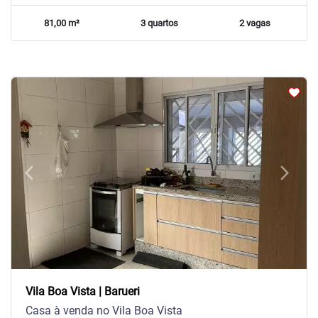
81,00 m²
3 quartos
2 vagas
arrow_back_ios
arrow_forward_ios
Previous
Next
Vila Boa Vista | Barueri
Casa à venda no Vila Boa Vista