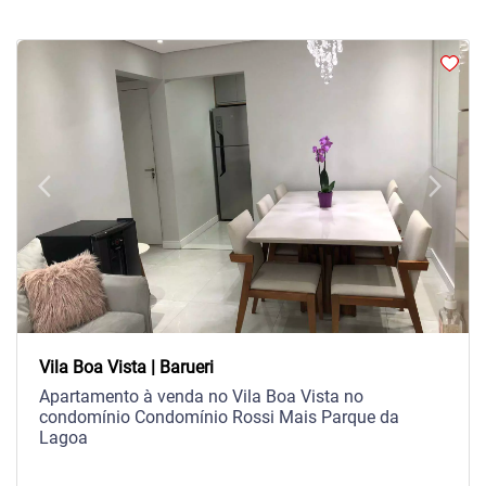
arrow_back_ios
arrow_forward_ios
Previous
Next
Vila Boa Vista | Barueri
Apartamento à venda no Vila Boa Vista no
condomínio Condomínio Rossi Mais Parque da
Lagoa