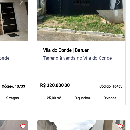
arrow_forward_ios
arrow_back_ios
arrow_forward_ios
Next
Previous
Next
Vila do Conde | Barueri
Conde
Terreno à venda no Vila do Conde
R$ 320.000,00
Código. 10733
Código. 10463
2 vagas
125,00 m²
0 quartos
0 vagas