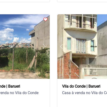
arrow_forward_ios
arrow_back_ios
Next
Previous
nde | Barueri
Vila do Conde | Barueri
venda no Vila do Conde
Casa à venda no Vila do 