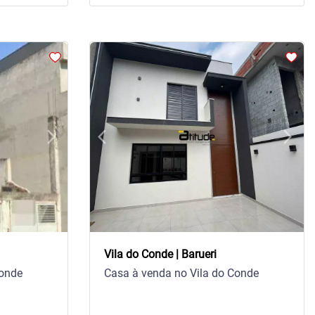
arrow_forward_ios
arrow_back_ios
arrow_forward_ios
Next
Previous
Next
Vila do Conde | Barueri
Conde
Casa à venda no Vila do Conde