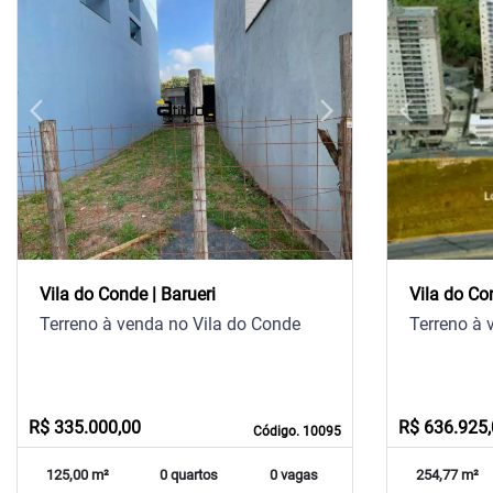
arrow_back_ios
arrow_forward_ios
arrow_back_ios
Previous
Next
Previous
Vila do Conde | Barueri
Vila do Co
Terreno à venda no Vila do Conde
Terreno à 
R$ 335.000,00
R$ 636.925
Código. 10095
125,00 m²
0 quartos
0 vagas
254,77 m²