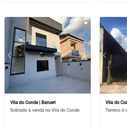
arrow_back_ios
arrow_forward_ios
arrow_back_ios
Previous
Next
Previous
Vila do Conde | Barueri
Vila do Co
Sobrado à venda no Vila do Conde
Terreno à 