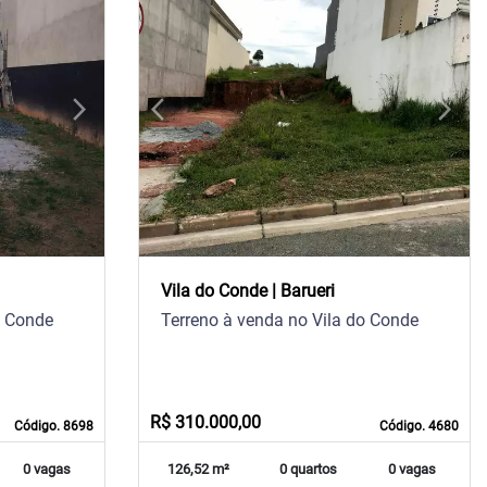
arrow_forward_ios
arrow_back_ios
arrow_forward_ios
Next
Previous
Next
Vila do Conde | Barueri
o Conde
Terreno à venda no Vila do Conde
R$ 310.000,00
Código. 8698
Código. 4680
0 vagas
126,52 m²
0 quartos
0 vagas