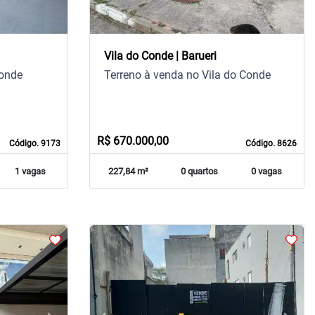
Vila do Conde | Barueri
Conde
Terreno à venda no Vila do Conde
R$ 670.000,00
Código. 9173
Código. 8626
1 vagas
227,84 m²
0 quartos
0 vagas