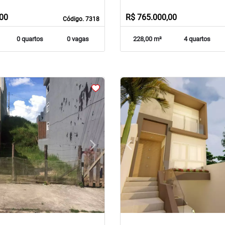
,00
R$ 765.000,00
Código. 7318
0 quartos
0 vagas
228,00 m²
4 quartos
arrow_forward_ios
arrow_back_ios
Next
Previous