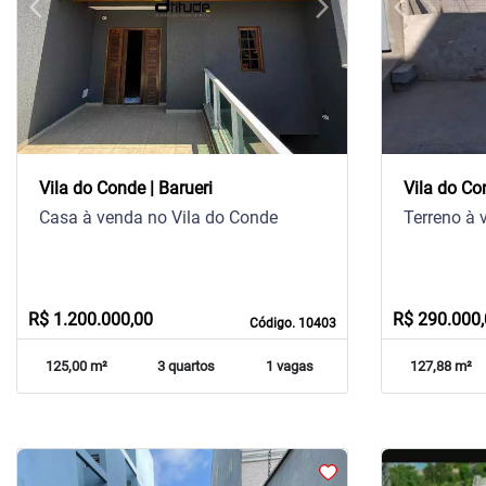
arrow_back_ios
arrow_forward_ios
arrow_back_ios
Previous
Next
Previous
Vila do Conde | Barueri
Vila do Co
Casa à venda no Vila do Conde
Terreno à 
R$ 1.200.000,00
R$ 290.000
Código. 10403
125,00 m²
3 quartos
1 vagas
127,88 m²