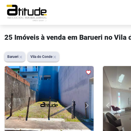
25 Imóveis à venda em Barueri no Vila
Barueri
Vila do Conde
arrow_back_ios
arrow_forward_ios
arrow_back_ios
Previous
Next
Previous