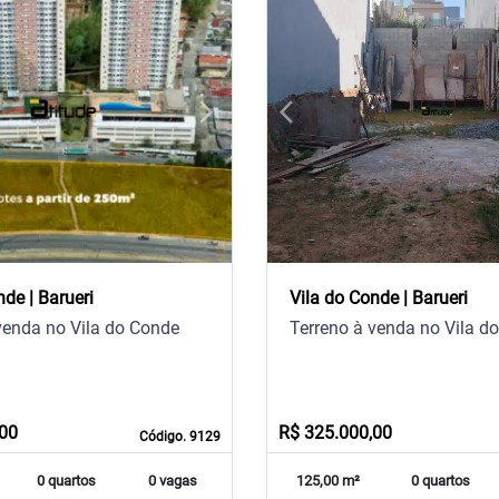
arrow_forward_ios
arrow_back_ios
Next
Previous
nde | Barueri
Vila do Conde | Barueri
venda no Vila do Conde
Terreno à venda no Vila d
,00
R$ 325.000,00
Código. 9129
0 quartos
0 vagas
125,00 m²
0 quartos