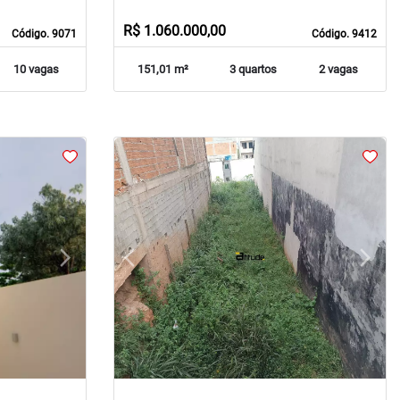
R$ 1.060.000,00
Código. 9071
Código. 9412
10 vagas
151,01 m²
3 quartos
2 vagas
arrow_forward_ios
arrow_back_ios
arrow_forward_ios
Next
Previous
Next