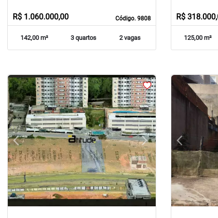
R$ 1.060.000,00
R$ 318.000
Código. 9808
142,00 m²
3 quartos
2 vagas
125,00 m²
arrow_back_ios
arrow_forward_ios
arrow_back_ios
Previous
Next
Previous