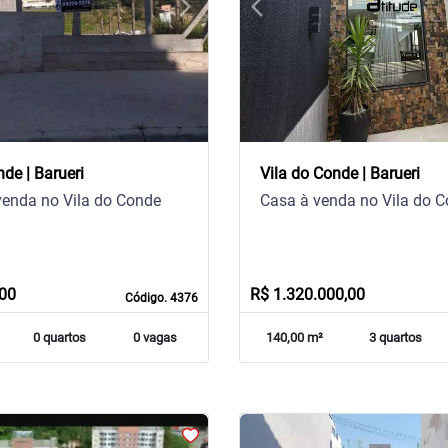
arrow_forward_ios
arrow_back_ios
Next
Previous
nde | Barueri
Vila do Conde | Barueri
venda no Vila do Conde
Casa à venda no Vila do 
,00
R$ 1.320.000,00
Código. 4376
0 quartos
0 vagas
140,00 m²
3 quartos