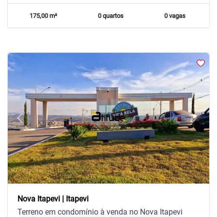
175,00 m²
0 quartos
0 vagas
arrow_back_ios
arrow_forward_ios
Previous
Next
Nova Itapevi | Itapevi
Terreno em condomínio à venda no Nova Itapevi