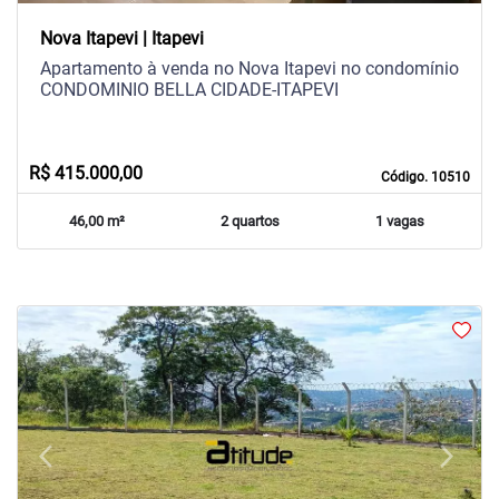
Nova Itapevi | Itapevi
Apartamento à venda no Nova Itapevi no condomínio
CONDOMINIO BELLA CIDADE-ITAPEVI
R$ 415.000,00
Código. 10510
46,00 m²
2 quartos
1 vagas
arrow_back_ios
arrow_forward_ios
Previous
Next