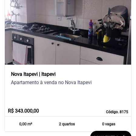
arrow_back_ios
arrow_forward_ios
Previous
Next
Nova Itapevi | Itapevi
Apartamento à venda no Nova Itapevi
R$ 343.000,00
Código. 8175
0,00 m²
2 quartos
0 vagas