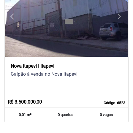
arrow_back_ios
arrow_forward_ios
Previous
Next
Nova Itapevi | Itapevi
Galpão à venda no Nova Itapevi
R$ 3.500.000,00
Código. 6523
0,01 m²
0 quartos
0 vagas