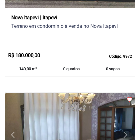
Nova Itapevi | Itapevi
Terreno em condomínio à venda no Nova Itapevi
R$ 180.000,00
Código. 9972
140,00 m²
0 quartos
0 vagas
arrow_back_ios
arrow_forward_ios
Previous
Next