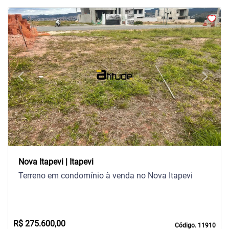
arrow_back_ios
arrow_forward_ios
Previous
Next
Nova Itapevi | Itapevi
Terreno em condomínio à venda no Nova Itapevi
R$ 275.600,00
Código. 11910